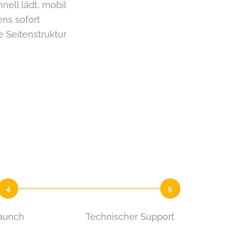
ell lädt, mobil
ens sofort
e Seitenstruktur
4
5
aunch
Technischer Support