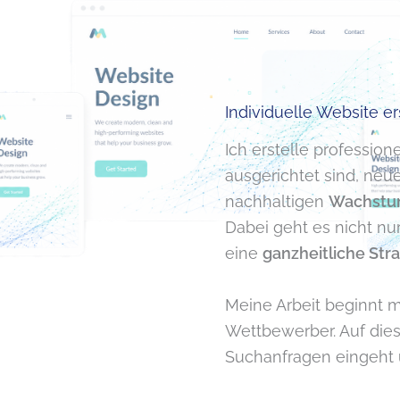
Individuelle Website erstellen lassen für 
Website erstellen lassen Deutschland
Individuelle Website e
Ich erstelle professio
ausgerichtet sind, neu
nachhaltigen
Wachstu
Dabei geht es nicht 
eine
ganzheitliche Str
Meine Arbeit beginnt mi
Wettbewerber. Auf diese
Suchanfragen eingeht 