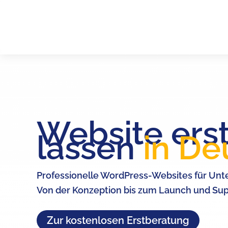
Zum
Möchten Sie eine professionelle Website erstell
Inhalt
Ich entwickle individuelle Website und Market
springen
Website erst
lassen
in De
Professionelle WordPress-Websites für U
Von der Konzeption bis zum Launch und Su
Zur kostenlosen Erstberatung