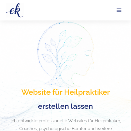
Zum
Inhalt
springen
Website für Heilpraktiker
Ich entwickle individuelle Website für Heilpraktiker für Ps
erstellen lassen
Websites für Heilpraktiker
Ich entwickle professionelle Websites für Heilpraktiker,
Coaches, psychologische Berater und weitere