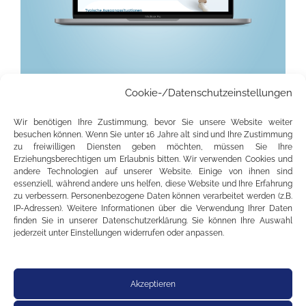
Cookie-/Datenschutzeinstellungen
Tatjana Goro ist Heilpraktikerin für Psychotherapie und
Wir benötigen Ihre Zustimmung, bevor Sie unsere Website weiter
Coach. Ihr bisheriger Internetauftritt entsprach weder
besuchen können. Wenn Sie unter 16 Jahre alt sind und Ihre Zustimmung
ihrem professionellen Niveau noch den Erwartungen
zu freiwilligen Diensten geben möchten, müssen Sie Ihre
Erziehungsberechtigen um Erlaubnis bitten. Wir verwenden Cookies und
ihrer Zielgruppe: Das Design wirkte veraltet, die Struktur
andere Technologien auf unserer Website. Einige von ihnen sind
war unklar und die Website vermittelte nicht das
essenziell, während andere uns helfen, diese Website und Ihre Erfahrung
zu verbessern. Personenbezogene Daten können verarbeitet werden (z.B.
Vertrauen, das Klienten in dieser sensiblen Nische
IP-Adressen). Weitere Informationen über die Verwendung Ihrer Daten
brauchen. Das Ziel war ein vollständig neu entwickelter
finden Sie in unserer Datenschutzerklärung. Sie können Ihre Auswahl
jederzeit unter Einstellungen widerrufen oder anpassen.
professioneller Internetauftritt auf WordPress –
persönlich, klar strukturiert und auf die Gewinnung
neuer Klienten ausgerichtet. Ein veralteter,
Akzeptieren
unstrukturierter Auftritt wurde zu einer professionellen,