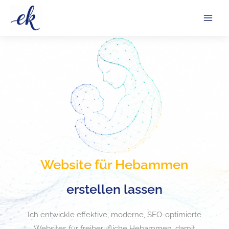
Zum
Inhalt
springen
Website für Hebammen
Ich entwickle moderne, professionelle Website für Hebammen –
erstellen lassen
Websites für Hebammen
Ich entwickle effektive, moderne, SEO-optimierte
Websites für freiberufliche Hebammen, damit