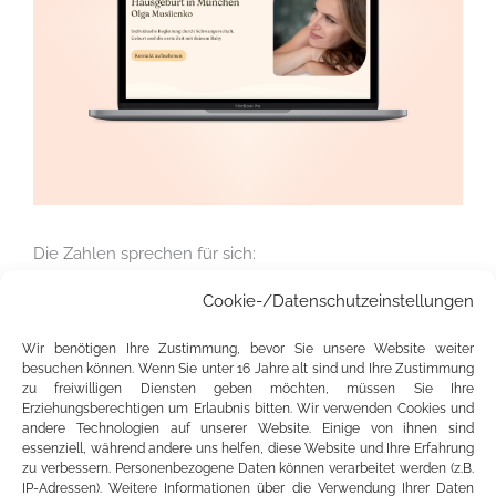
Die Zahlen sprechen für sich:
Cookie-/Datenschutzeinstellungen
Platz 3 auf Seite 1 bei Google
für den Hauptsuchbegriff
Wir benötigen Ihre Zustimmung, bevor Sie unsere Website weiter
Seite 2 bei Google
für den stark umkämpften Begriff
besuchen können. Wenn Sie unter 16 Jahre alt sind und Ihre Zustimmung
zu freiwilligen Diensten geben möchten, müssen Sie Ihre
Erziehungsberechtigen um Erlaubnis bitten. Wir verwenden Cookies und
Fallstudie zeigt, dass nicht die Plattform entscheidet,
andere Technologien auf unserer Website. Einige von ihnen sind
essenziell, während andere uns helfen, diese Website und Ihre Erfahrung
sondern Struktur, Inhalte und SEO
zu verbessern. Personenbezogene Daten können verarbeitet werden (z.B.
IP-Adressen). Weitere Informationen über die Verwendung Ihrer Daten