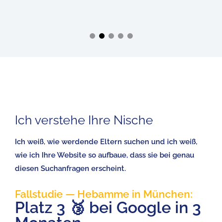
Ich verstehe Ihre Nische
Ich weiß, wie werdende Eltern suchen und ich weiß,
wie ich Ihre Website so aufbaue, dass sie bei genau
diesen Suchanfragen erscheint.
Fallstudie — Hebamme in München:
Platz 3 🥉 bei Google in 3
Fallstudie – Hebamme in München:
Platz 3 🥉 bei Google in 3 Monaten